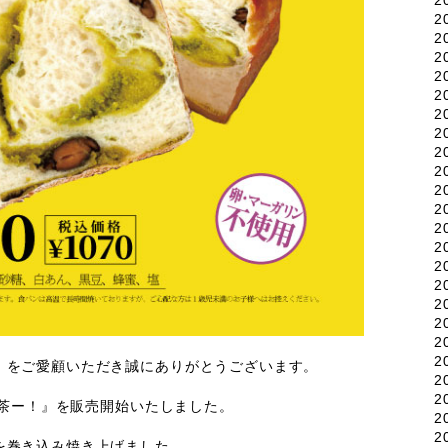
2
2
2
2
2
2
2
2
2
2
2
2
2
2
2
2
2
2
2
2
』をご愛顧いただき誠にありがとうございます。
2
2
！抹茶ー！』を販売開始いたしました。
2
2
を巻き込み焼き上げました。