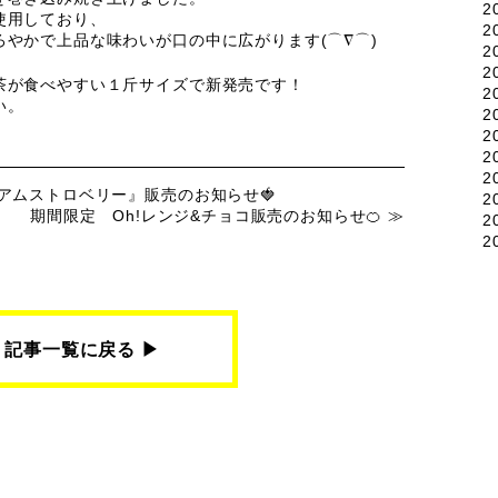
2
使用しており、
2
やかで上品な味わいが口の中に広がります(⌒∇⌒)
2
2
茶が食べやすい１斤サイズで新発売です！
2
い。
2
2
2
2
アムストロベリー』販売のお知らせ🍓
2
期間限定 Oh!レンジ&チョコ販売のお知らせ🍊
2
2
記事一覧に戻る ▶︎